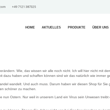
.com
+49 7121 387325
HOME
AKTUELLES
PRODUKTE
ÜBER UNS
 verändern. Wie, das wissen wir alle noch nicht. Ich will hier nicht m
keit dazu haben und schaffen können sind wir das natürlich wie immer ge
Handel wandelt. Und auch muss. Darum haben wir diesen Shop für Sie ge
lten schöner zu machen.
 nun Ostern. Nur weil in unserem Land ein Virus sein Unwesen treibt dü