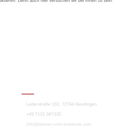
ktieren. Denn auch hier versuchen wir bei Ihnen zu sein.
KONTAKT
Lederstraße 102, 72764 Reutlingen
+49 7121 387325
info@blumen-und-ambiente.com