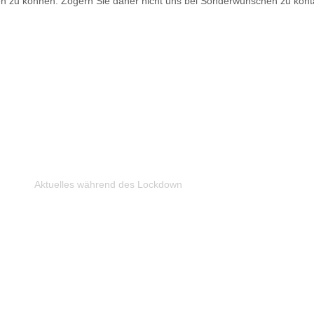
ren zu können. Zögern Sie daher nicht uns bei Sonderwünschen zu konta
Aktuelles während des Lockdown