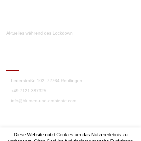
Aktuelles während des Lockdown
KONTAKT
Lederstraße 102, 72764 Reutlingen
+49 7121 387325
info@blumen-und-ambiente.com
Diese Website nutzt Cookies um das Nutzererlebnis zu