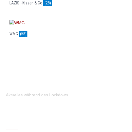
LAZIS - Kissen & Co
(28)
WMG
(58)
Aktuelles während des Lockdown
KONTAKT