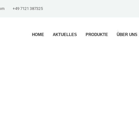
com
+49 7121 387325
HOME
AKTUELLES
PRODUKTE
ÜBER UNS