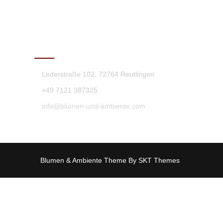
KONTAKT
Lederstraße 102, 72764 Reutlingen
+49 7121 387325
info@blumen-und-ambiente.com
Blumen & Ambiente Theme By SKT Themes