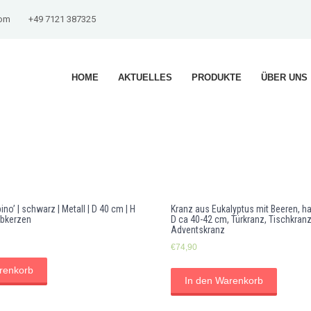
com
+49 7121 387325
HOME
AKTUELLES
PRODUKTE
ÜBER UNS
ino’ | schwarz | Metall | D 40 cm | H
Kranz aus Eukalyptus mit Beeren, 
abkerzen
D ca 40-42 cm, Türkranz, Tischkranz
Adventskranz
€
74,90
renkorb
In den Warenkorb