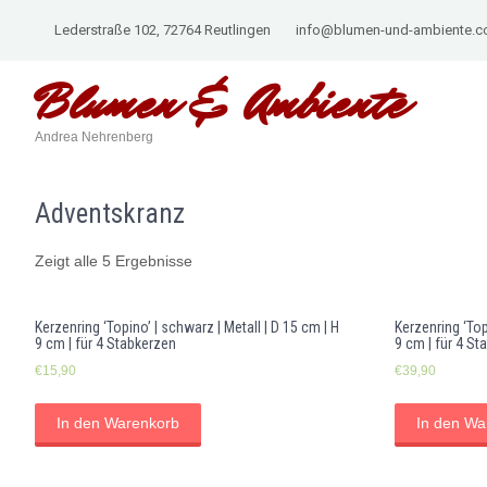
Lederstraße 102, 72764 Reutlingen
info@blumen-und-ambiente.
Blumen &
Ambiente
Andrea Nehrenberg
Adventskranz
Zeigt alle 5 Ergebnisse
Kerzenring ‘Topino’ | schwarz | Metall | D 15 cm | H
Kerzenring ‘Top
9 cm | für 4 Stabkerzen
9 cm | für 4 St
€
15,90
€
39,90
In den Warenkorb
In den Wa