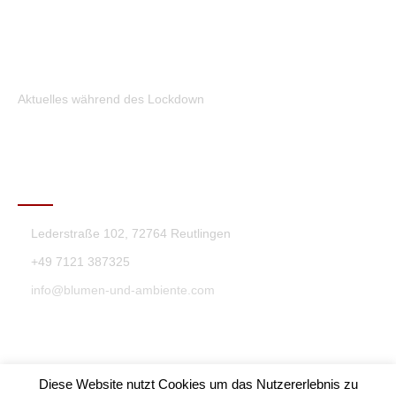
Aktuelles während des Lockdown
KONTAKT
Lederstraße 102, 72764 Reutlingen
+49 7121 387325
info@blumen-und-ambiente.com
Diese Website nutzt Cookies um das Nutzererlebnis zu