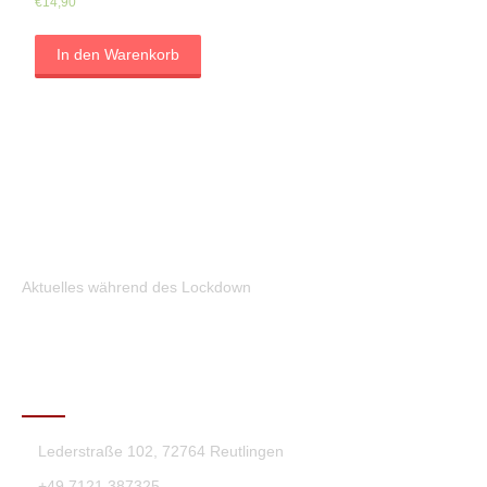
€
14,90
In den Warenkorb
Aktuelles während des Lockdown
KONTAKT
Lederstraße 102, 72764 Reutlingen
+49 7121 387325