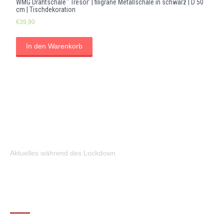
WMG Drahtschale ‘ Tresor’ | filigrane Metallschale in schwarz | D 50
cm | Tischdekoration
€
39,90
In den Warenkorb
Aktuelles während des Lockdown
KONTAKT