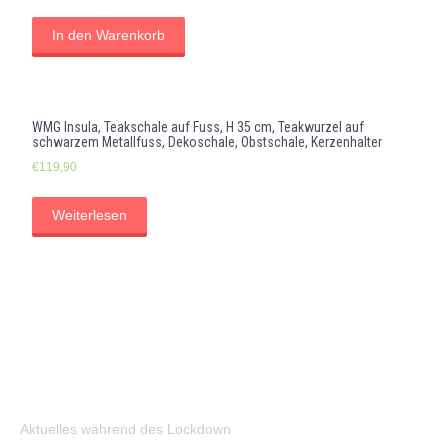
In den Warenkorb
WMG Insula, Teakschale auf Fuss, H 35 cm, Teakwurzel auf
schwarzem Metallfuss, Dekoschale, Obstschale, Kerzenhalter
€
119,90
Weiterlesen
Aktuelles während des Lockdown