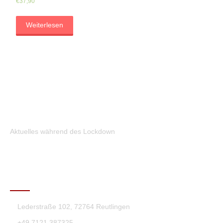
€
37,90
Weiterlesen
Aktuelles während des Lockdown
KONTAKT
Lederstraße 102, 72764 Reutlingen
+49 7121 387325