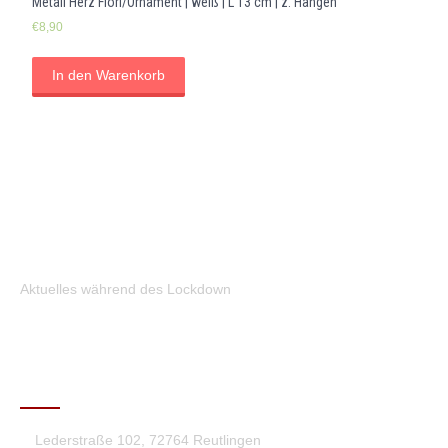
Metall Herz Flori/Ornament | weiß | L 13 cm | z. Hängen
€
8,90
In den Warenkorb
Aktuelles während des Lockdown
KONTAKT
Lederstraße 102, 72764 Reutlingen