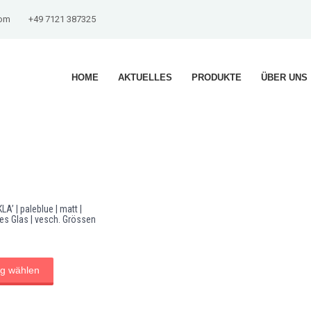
com
+49 7121 387325
HOME
AKTUELLES
PRODUKTE
ÜBER UNS
A’ | paleblue | matt |
s Glas | vesch. Grössen
g wählen