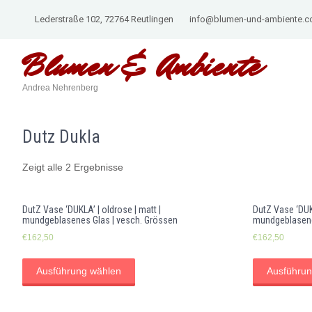
Lederstraße 102, 72764 Reutlingen
info@blumen-und-ambiente.
Blumen &
Ambiente
Andrea Nehrenberg
Dutz Dukla
Zeigt alle 2 Ergebnisse
DutZ Vase ‘DUKLA’ | oldrose | matt |
DutZ Vase ‘DUKL
mundgeblasenes Glas | vesch. Grössen
mundgeblasene
€
162,50
€
162,50
Ausführung wählen
Ausführun