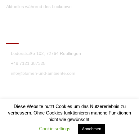
Aktuelles während des Lockdown
KONTAKT
Lederstraße 102, 72764 Reutlingen
+49 7121 387325
info@blumen-und-ambiente.com
Diese Website nutzt Cookies um das Nutzererlebnis zu
verbessern. Ohne Cookies funktionieren manche Funktionen
nicht wie gewünscht.
Blumen & Ambiente Theme By SKT Themes
Cookie settings
Annehmen