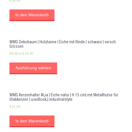
€
36,90
In den Warenkorb
WMG Dekobaum | Holztanne | Eiche mit Rinde | schwarz | versch.
Grössen
€
9,90
–
€
19,90
Ausführung wählen
WMG Kerzenhalter ALia | Eiche natur | H 15 cm| mit Metallhülse für
Stabkerzen | usedlook,| industrialstyle
€
21,90
In den Warenkorb