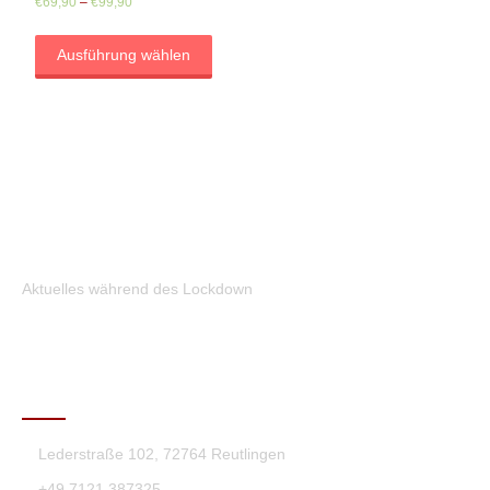
€
69,90
–
€
99,90
Ausführung wählen
Aktuelles während des Lockdown
KONTAKT
Lederstraße 102, 72764 Reutlingen
+49 7121 387325