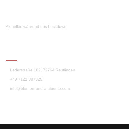
Aktuelles während des Lockdown
KONTAKT
Lederstraße 102, 72764 Reutlingen
+49 7121 387325
info@blumen-und-ambiente.com