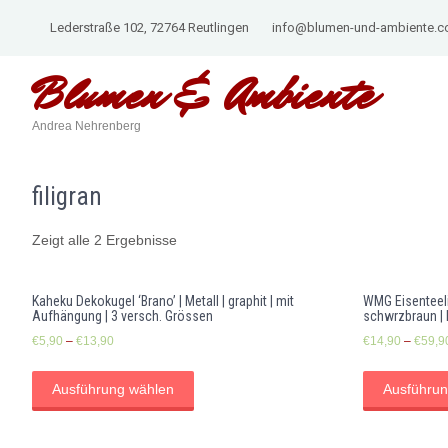
Lederstraße 102, 72764 Reutlingen
info@blumen-und-ambiente.
Blumen &
Ambiente
Andrea Nehrenberg
filigran
Zeigt alle 2 Ergebnisse
Kaheku Dekokugel ‘Brano’ | Metall | graphit | mit
WMG Eisenteelic
Aufhängung | 3 versch. Grössen
schwrzbraun | 
€
5,90
–
€
13,90
€
14,90
–
€
59,9
Ausführung wählen
Ausführun