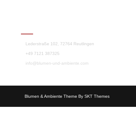
KONTAKT
Lederstraße 102, 72764 Reutlingen
+49 7121 387325
info@blumen-und-ambiente.com
Blumen & Ambiente Theme By SKT Themes