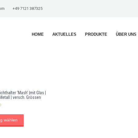
com
+49 7121 387325
HOME
AKTUELLES
PRODUKTE
ÜBER UNS
hthalter ‘Mash’ |mit Glas |
Metall | versch. Grössen
0
g wählen