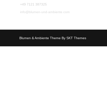
+49 7121 387325
info@blumen-und-ambiente.com
Blumen & Ambiente Theme By SKT Themes