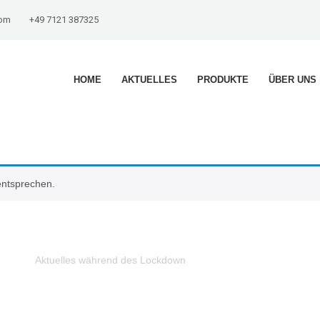
com
+49 7121 387325
HOME
AKTUELLES
PRODUKTE
ÜBER UNS
entsprechen.
Aktuelles während des Lockdown