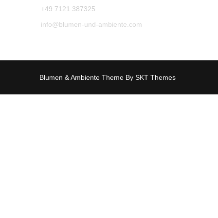
+49 7121 387325
info@blumen-und-ambiente.com
Blumen & Ambiente Theme By SKT Themes