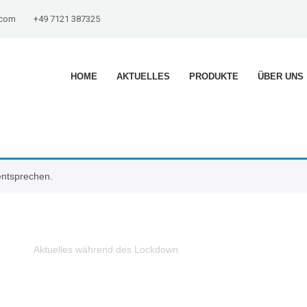
.com
+49 7121 387325
HOME
AKTUELLES
PRODUKTE
ÜBER UNS
entsprechen.
Aktuelles während des Lockdown