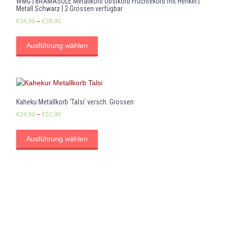
WMG | BRAMASOLE Metallkorb Obstkorb Früchtekorb mit Henkel |
Metall Schwarz | 2 Grössen verfügbar
€
34,90
–
€
39,90
Ausführung wählen
Kaheku Metallkorb ‘Talsi’ versch. Grössen
€
29,90
–
€
52,90
Ausführung wählen