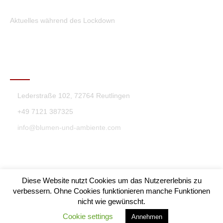
Aktuelles während des Lockdown
KONTAKT
Lederstraße 102, 72764 Reutlingen
+49 7121 387325
info@blumen-und-ambiente.com
Diese Website nutzt Cookies um das Nutzererlebnis zu
verbessern. Ohne Cookies funktionieren manche Funktionen
nicht wie gewünscht.
Blumen & Ambiente Theme By SKT Themes
Cookie settings
Annehmen