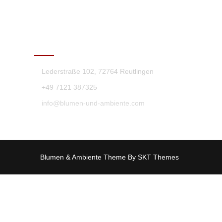
KONTAKT
Lederstraße 102, 72764 Reutlingen
+49 7121 387325
info@blumen-und-ambiente.com
Blumen & Ambiente Theme By SKT Themes