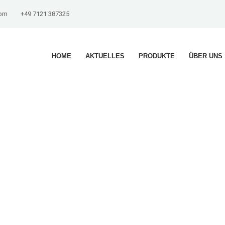
com
+49 7121 387325
HOME
AKTUELLES
PRODUKTE
ÜBER UNS