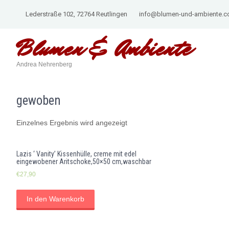
Lederstraße 102, 72764 Reutlingen
info@blumen-und-ambiente.
Blumen &
Ambiente
Andrea Nehrenberg
gewoben
Einzelnes Ergebnis wird angezeigt
Lazis ‘ Vanity’ Kissenhülle, creme mit edel
eingewobener Aritschoke,50×50 cm,waschbar
€
27,90
In den Warenkorb