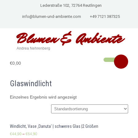
Lederstraße 102, 72764 Reutlingen
info@blumen-und-ambiente.com
+49 7121 387325
Blumen & Ambiente
Andrea Nehrenberg
€0,00
Glaswindlicht
Einzelnes Ergebnis wird angezeigt
Windlicht, Vase ‚Danuta‘ | schweres Glas |2 Größen
€
44,90
–
€
64,90