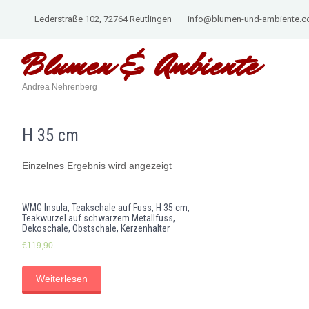
Lederstraße 102, 72764 Reutlingen
info@blumen-und-ambiente.
Blumen &
Ambiente
Andrea Nehrenberg
H 35 cm
Einzelnes Ergebnis wird angezeigt
WMG Insula, Teakschale auf Fuss, H 35 cm,
Teakwurzel auf schwarzem Metallfuss,
Dekoschale, Obstschale, Kerzenhalter
€
119,90
Weiterlesen