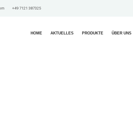
com
+49 7121 387325
HOME
AKTUELLES
PRODUKTE
ÜBER UNS