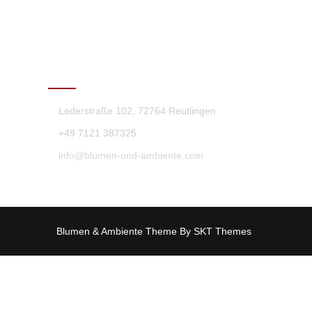
KONTAKT
Lederstraße 102, 72764 Reutlingen
+49 7121 387325
info@blumen-und-ambiente.com
Blumen & Ambiente Theme By SKT Themes