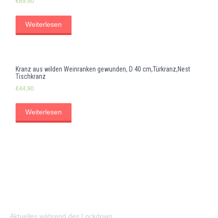
€
69,90
Weiterlesen
Kranz aus wilden Weinranken gewunden, D 40 cm,Türkranz,Nest
Tischkranz
€
44,90
Weiterlesen
Aktuelles während des Lockdown