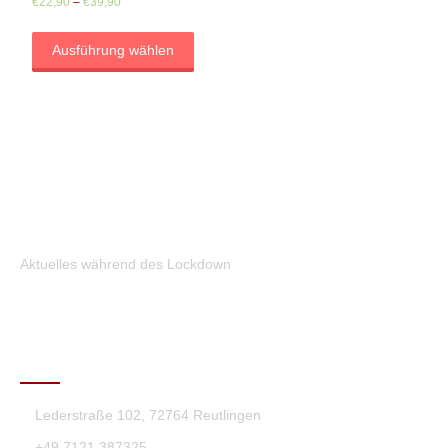
€
22,90
–
€
39,90
Ausführung wählen
Aktuelles während des Lockdown
KONTAKT
Lederstraße 102, 72764 Reutlingen
+49 7121 387325