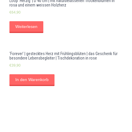
Loop ‘Herzig’ | D 40 cm | mit naturbelassenen Trockenblumen in
rosa und einem weissen Holzherz
€
64,90
Weiterlesen
‘Forever’ | gestecktes Herz mit Frühlingsblüten | das Geschenk für
besondere Lebensbegleiter | Tischdekoration in rose
€
39,90
In den Warenkorb