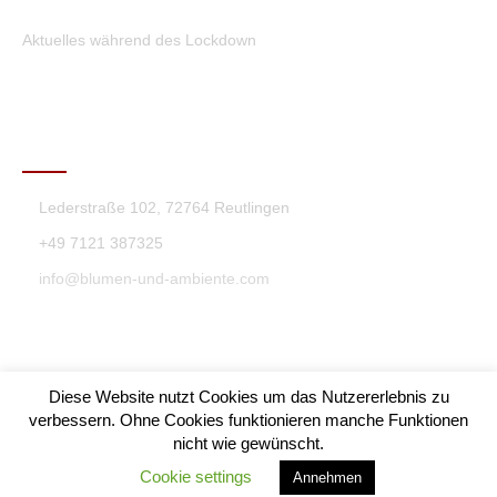
Aktuelles während des Lockdown
KONTAKT
Lederstraße 102, 72764 Reutlingen
+49 7121 387325
info@blumen-und-ambiente.com
Diese Website nutzt Cookies um das Nutzererlebnis zu
verbessern. Ohne Cookies funktionieren manche Funktionen
nicht wie gewünscht.
Blumen & Ambiente Theme By SKT Themes
Cookie settings
Annehmen