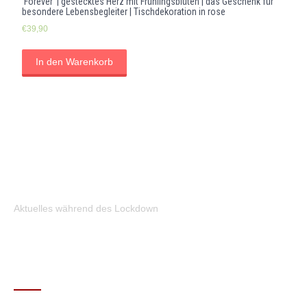
‘Forever’ | gestecktes Herz mit Frühlingsblüten | das Geschenk für
besondere Lebensbegleiter | Tischdekoration in rose
€
39,90
In den Warenkorb
Aktuelles während des Lockdown
KONTAKT