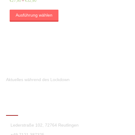
€
27,90
–
€
32,90
Ausführung wählen
Aktuelles während des Lockdown
KONTAKT
Lederstraße 102, 72764 Reutlingen
+49 7121 387325