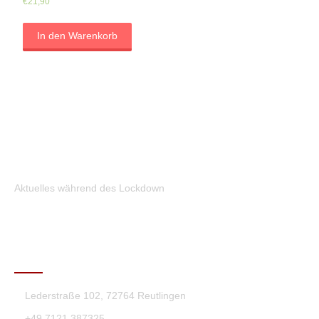
€
21,90
In den Warenkorb
Aktuelles während des Lockdown
KONTAKT
Lederstraße 102, 72764 Reutlingen
+49 7121 387325