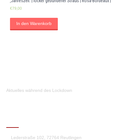
‚Jahreszeit‘ | locker gebundener Strauß | Rosa-Bordeaux |
€
79,00
In den Warenkorb
Aktuelles während des Lockdown
KONTAKT
Lederstraße 102, 72764 Reutlingen