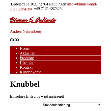
Lederstraße 102, 72764 Reutlingen
info@blumen-und-
ambiente.com
+49 7121 387325
Blumen & Ambiente
Andrea Nehrenberg
€0,00
Home
Aktuelles
Produkte
Über uns
Kontakt
Kundenkonto
Knubbel
Einzelnes Ergebnis wird angezeigt