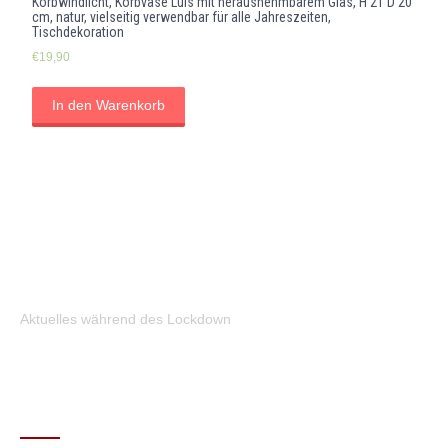
Korbwindlicht, Korbvase Luis mit herausnehmbarem Glas, H 21 D 20
cm, natur, vielseitig verwendbar für alle Jahreszeiten,
Tischdekoration
€
19,90
In den Warenkorb
Aktuelles während des Lockdown
KONTAKT