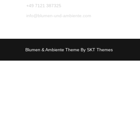
+49 7121 387325
info@blumen-und-ambiente.com
Blumen & Ambiente Theme By SKT Themes