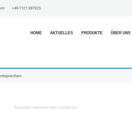
com
+49 7121 387325
HOME
AKTUELLES
PRODUKTE
ÜBER UNS
entsprechen.
Aktuelles während des Lockdown