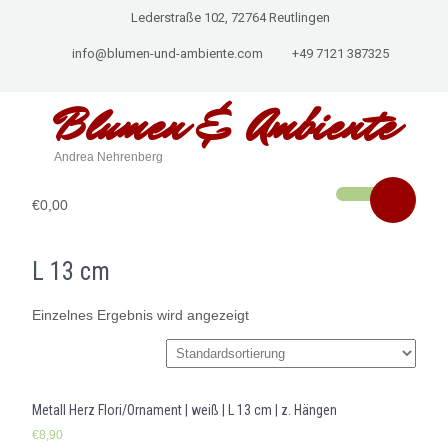
Lederstraße 102, 72764 Reutlingen
info@blumen-und-ambiente.com
+49 7121 387325
Blumen & Ambiente
Andrea Nehrenberg
€0,00
L 13 cm
Einzelnes Ergebnis wird angezeigt
Metall Herz Flori/Ornament | weiß | L 13 cm | z. Hängen
€
8,90