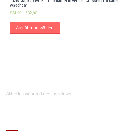
Lazis ‘Jacksonville ‘ | Tischläufer in versch. Grössen | rot kariert |
waschbar
€
24,90
–
€
32,90
Ausführung wählen
Aktuelles während des Lockdown
KONTAKT