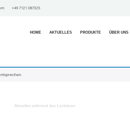
com
+49 7121 387325
HOME
AKTUELLES
PRODUKTE
ÜBER UNS
entsprechen.
Aktuelles während des Lockdown