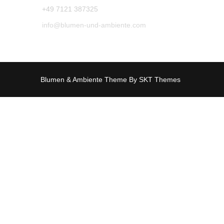
+49 7121 387325
info@blumen-und-ambiente.com
Blumen & Ambiente Theme By SKT Themes