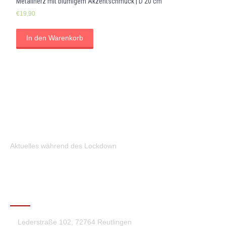
Metallherz mit blumigem Akzentschmuck | D 20 cm
€
19,90
In den Warenkorb
Aktuelles während des Lockdown
KONTAKT
Lederstraße 102, 72764 Reutlingen