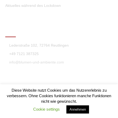
Aktuelles während des Lockdown
KONTAKT
Lederstraße 102, 72764 Reutlingen
+49 7121 387325
info@blumen-und-ambiente.com
Diese Website nutzt Cookies um das Nutzererlebnis zu
verbessern. Ohne Cookies funktionieren manche Funktionen
nicht wie gewünscht.
Blumen & Ambiente Theme By SKT Themes
Cookie settings
Annehmen