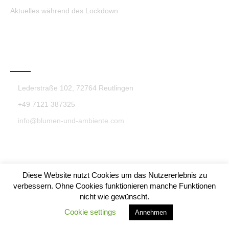
Aktuelles während des Lockdown
KONTAKT
Lederstraße 102, 72764 Reutlingen
+49 7121 387325
info@blumen-und-ambiente.com
Diese Website nutzt Cookies um das Nutzererlebnis zu
verbessern. Ohne Cookies funktionieren manche Funktionen
nicht wie gewünscht.
Blumen & Ambiente Theme By SKT Themes
Cookie settings
Annehmen