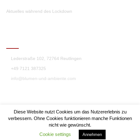
Aktuelles während des Lockdown
KONTAKT
Lederstraße 102, 72764 Reutlingen
+49 7121 387325
info@blumen-und-ambiente.com
Diese Website nutzt Cookies um das Nutzererlebnis zu
verbessern. Ohne Cookies funktionieren manche Funktionen
nicht wie gewünscht.
Blumen & Ambiente Theme By SKT Themes
Cookie settings
Annehmen