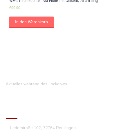
WMG Tischleuchter ‘Ast Eiche’ mit Gläsern, 75 cm lang
€
99,90
In den Warenkorb
Aktuelles während des Lockdown
KONTAKT
Lederstraße 102, 72764 Reutlingen