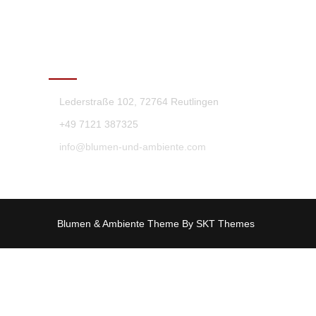
KONTAKT
Lederstraße 102, 72764 Reutlingen
+49 7121 387325
info@blumen-und-ambiente.com
Blumen & Ambiente Theme By SKT Themes