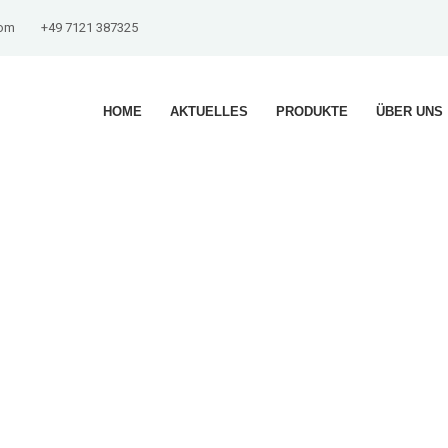
com
+49 7121 387325
HOME
AKTUELLES
PRODUKTE
ÜBER UNS