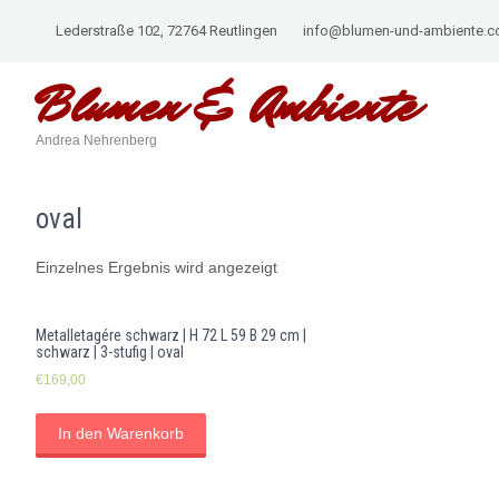
Lederstraße 102, 72764 Reutlingen
info@blumen-und-ambiente.
Blumen &
Ambiente
Andrea Nehrenberg
oval
Einzelnes Ergebnis wird angezeigt
Metalletagére schwarz | H 72 L 59 B 29 cm |
schwarz | 3-stufig | oval
€
169,00
In den Warenkorb