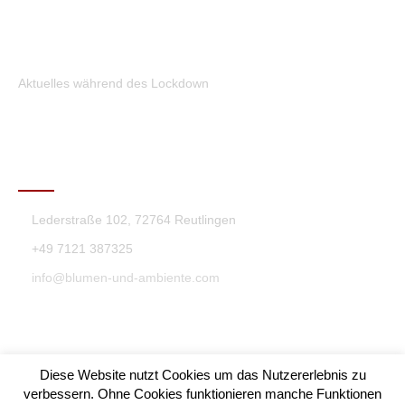
Aktuelles während des Lockdown
KONTAKT
Lederstraße 102, 72764 Reutlingen
+49 7121 387325
info@blumen-und-ambiente.com
Diese Website nutzt Cookies um das Nutzererlebnis zu
verbessern. Ohne Cookies funktionieren manche Funktionen