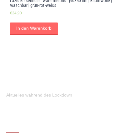
Lazis Kissenhülle ‘Watermelons ‘ |40×40 cm | Baumwolle |
waschbar | grün-rot-weiss
€
24,90
In den Warenkorb
Aktuelles während des Lockdown
KONTAKT