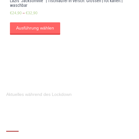
Lazis ‘Jacksonville ‘ | Tischläufer in versch. Grössen | rot kariert |
waschbar
€
24,90
–
€
32,90
Ausführung wählen
Aktuelles während des Lockdown
KONTAKT