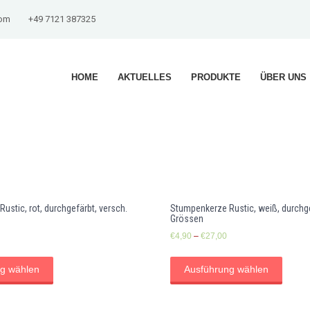
com
+49 7121 387325
HOME
AKTUELLES
PRODUKTE
ÜBER UNS
ustic, rot, durchgefärbt, versch.
Stumpenkerze Rustic, weiß, durchge
Grössen
€
4,90
–
€
27,00
g wählen
Ausführung wählen