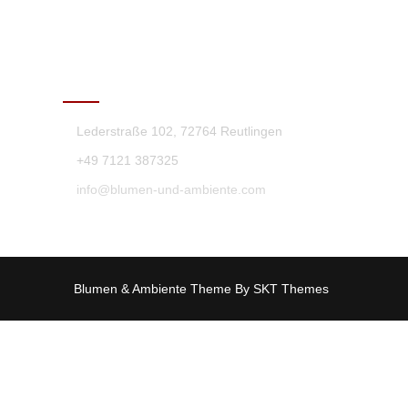
KONTAKT
Lederstraße 102, 72764 Reutlingen
+49 7121 387325
info@blumen-und-ambiente.com
Blumen & Ambiente Theme By SKT Themes