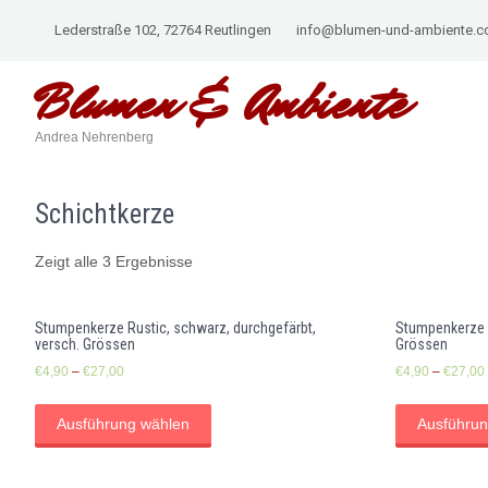
Lederstraße 102, 72764 Reutlingen
info@blumen-und-ambiente.
Blumen &
Ambiente
Andrea Nehrenberg
Schichtkerze
Zeigt alle 3 Ergebnisse
Stumpenkerze Rustic, schwarz, durchgefärbt,
Stumpenkerze R
versch. Grössen
Grössen
€
4,90
–
€
27,00
€
4,90
–
€
27,00
Ausführung wählen
Ausführun