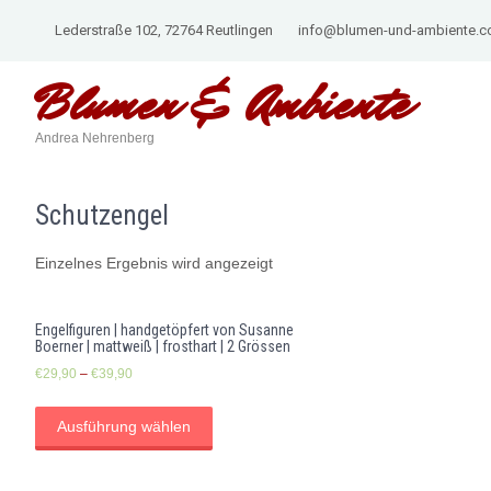
Lederstraße 102, 72764 Reutlingen
info@blumen-und-ambiente.
Blumen &
Ambiente
Andrea Nehrenberg
Schutzengel
Einzelnes Ergebnis wird angezeigt
Engelfiguren | handgetöpfert von Susanne
Boerner | mattweiß | frosthart | 2 Grössen
€
29,90
–
€
39,90
Ausführung wählen