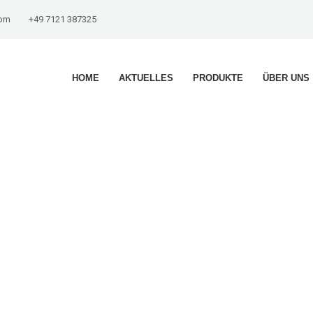
com
+49 7121 387325
HOME
AKTUELLES
PRODUKTE
ÜBER UNS