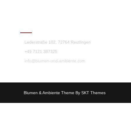
KONTAKT
Lederstraße 102, 72764 Reutlingen
+49 7121 387325
info@blumen-und-ambiente.com
Blumen & Ambiente Theme By SKT Themes