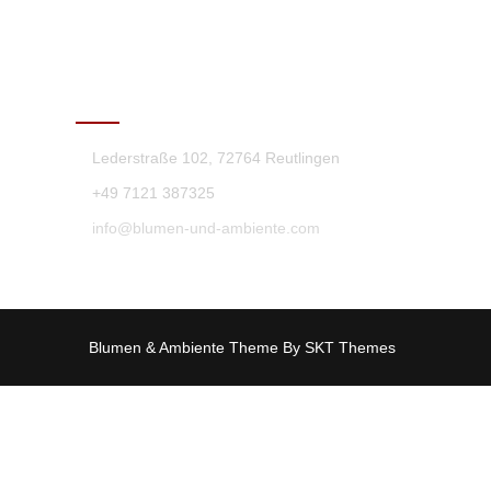
KONTAKT
Lederstraße 102, 72764 Reutlingen
+49 7121 387325
info@blumen-und-ambiente.com
Blumen & Ambiente Theme By SKT Themes