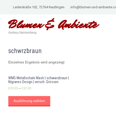
Lederstraße 102, 72764 Reutlingen
info@blumen-und-ambiente.
Blumen &
Ambiente
Andrea Nehrenberg
schwrzbraun
Einzelnes Ergebnis wird angezeigt
WMG Metallschale Mash | schwarzbraun |
filigranes Design | versch. Grössen
€
29,90
–
€
32,90
Ausführung wählen