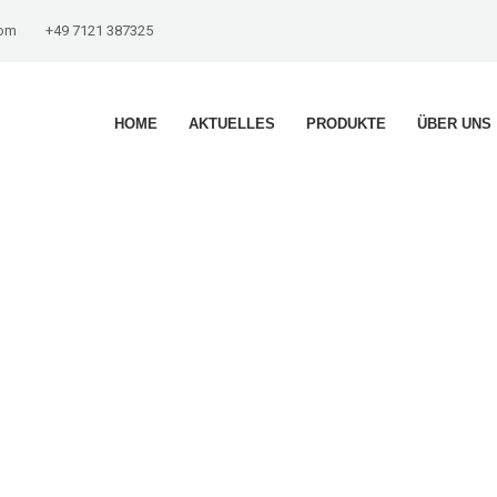
com
+49 7121 387325
HOME
AKTUELLES
PRODUKTE
ÜBER UNS