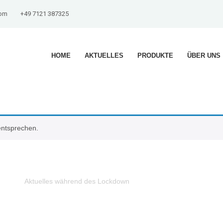
com
+49 7121 387325
HOME
AKTUELLES
PRODUKTE
ÜBER UNS
entsprechen.
Aktuelles während des Lockdown