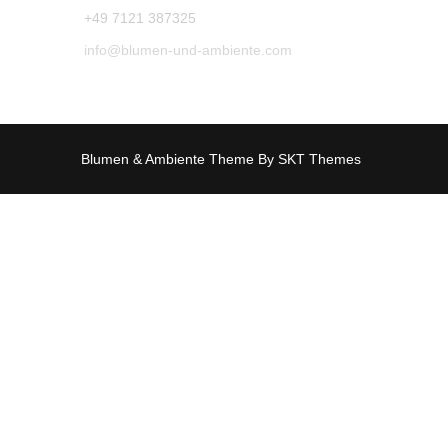
+49 7121 387325
info@blumen-und-ambiente.com
Blumen & Ambiente Theme By SKT Themes