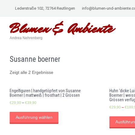
Lederstraße 102, 72764 Reutlingen
info@blumen-und-ambiente.
Blumen &
Ambiente
Andrea Nehrenberg
Susanne boerner
Zeigt alle 2 Ergebnisse
Engelfiguren | handgetöpfert von Susanne
Huhn ‘dicke Lu
Boerner | mattweiß | frosthart | 2 Grössen
Boerner | weis
Grössen verfügb
€
29,90
–
€
39,90
€
29,90
–
€
189,
Ausführung wählen
Ausführun