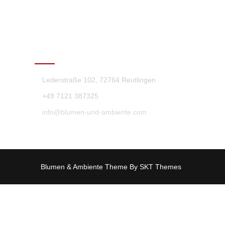
KONTAKT
Lederstraße 102, 72764 Reutlingen
+49 7121 387325
info@blumen-und-ambiente.com
Blumen & Ambiente Theme By SKT Themes