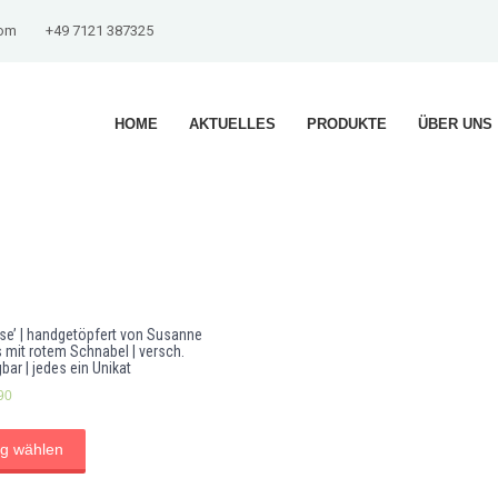
com
+49 7121 387325
HOME
AKTUELLES
PRODUKTE
ÜBER UNS
ise’ | handgetöpfert von Susanne
s mit rotem Schnabel | versch.
ar | jedes ein Unikat
90
g wählen